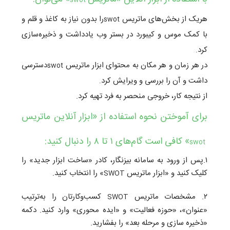
swot
هریک از بخش‌های ماتریس
را بدون نیاز به کاغذ و قلم و
swot
با کمک موس و کیبورد در بستر وب یادداشت و ذخیره‌سازی‌
کرد
.
در هر زمان و هر مکان به محتوای ابزار ماتریس
دسترسی
swot
داشت و آن را بررسی و ویرایش کرد
.
از نتیجه کار، خروجی منحصر به فرد تهیه کرد.
برای آموختن نحوه استفاده از «ابزار آنلاین ماتریس
» کافی است گام‌های ۱ تا ۸ را دنبال کنید:
swot
۱.پس از ورود به سامانه بیزنگار، کادر «ساخت ابزار جدید» را
کلیک کنید و «ابزار ماتریس
» را انتخاب کنید.
SWOT
۲. مشخصات ماتریس
کسب‌و‌کارتان را به‌ترتیب
SWOT
«عنوان»، «حوزه فعالیت» و «ایده‌ محوری» وارد کنید. دکمه
«ذخیره سازی و مرحله بعد» را بفشارید.